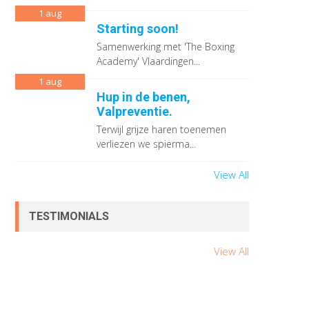
1
aug
Starting soon!
Samenwerking met 'The Boxing
Academy' Vlaardingen...
1
aug
Hup in de benen,
Valpreventie.
Terwijl grijze haren toenemen
verliezen we spierma...
View All
TESTIMONIALS
View All