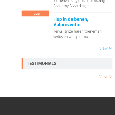
Samenwerking met 'The Boxing
Academy' Vlaardingen...
1
aug
Hup in de benen,
Valpreventie.
Terwijl grijze haren toenemen
verliezen we spierma...
View All
TESTIMONIALS
View All